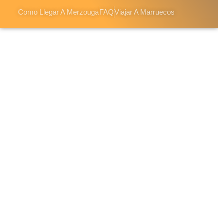
Como Llegar A Merzouga
FAQ
Viajar A Marruecos