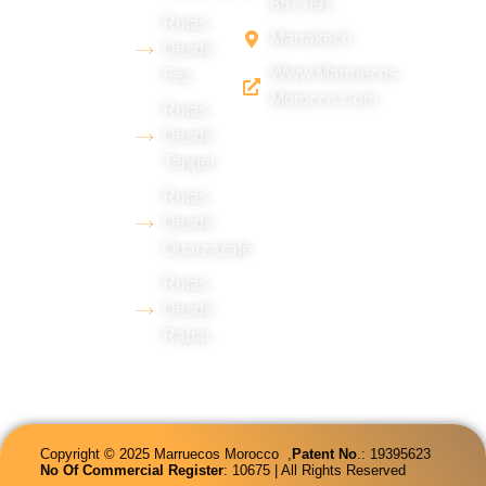
851 091
Erg Chebbi
Rutas
Marrakech
(Merzouga),
Desde
Www.marruecos-
Fez
con amplia
Morocco.com
Rutas
experiencia
Desde
en turismo y
Tanger
dominio de
Rutas
varios
Desde
idiomas.
Ouarzazate
Rutas
Desde
Rabat
Copyright © 2025 Marruecos Morocco ,
Patent
No
.: 19395623
No Of Commercial Register
: 10675 | All Rights Reserved