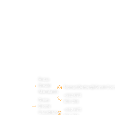
Sobre
Rutas
Póngas
Tripadvi
nosotra
Marruec
e en
sor :
s
os
contact
o :
Rutas
Somos un
Desde
Nomad.berber@gmail.co
equipo
Marrakech
joven
+212 673
Rutas
851 091
bereber del
Desde
+212 673
desierto de
Casablanca