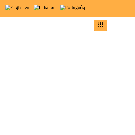
en
it
pt
FAQ