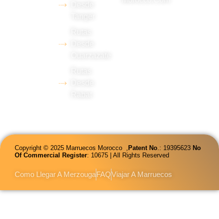
Desde
dominio de
Tanger
varios
Rutas
idiomas.
Desde
Ouarzazate
Rutas
Desde
Rabat
Copyright © 2025 Marruecos Morocco ,
Patent
No
.: 19395623
No
Of Commercial Register
: 10675 | All Rights Reserved
Como Llegar A Merzouga
FAQ
Viajar A Marruecos