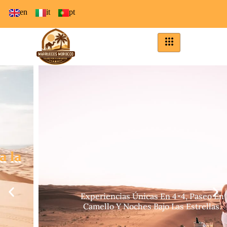
en
it
pt
Vive el Desierto de Merzouga
C
o
m
o
N
u
n
c
a
A
n
t
e
s
Experiencias Únicas En 4×4, Paseo En
Camello Y Noches Bajo Las Estrellas.