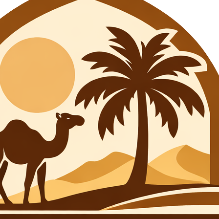
gitado. Prepárese para aparcar de forma
ía de las situaciones de aparcamiento habrá un
nte útil y se espera que pagues por este servicio.
embargo, se recomienda llevar siempre al menos
 gasolina son relativamente asequibles y siempre
ivo, ya que algunas gasolineras no aceptan
do que te llene el coche. Sólo tienes que decirle
che. Si no, a veces habrá una pegatina en el
icadero o la puerta del depósito es donde suele
 carreteras están bien mantenidas y si sigues