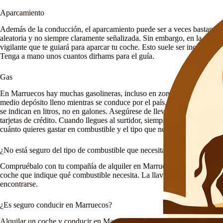
Aparcamiento
Además de la conducción, el aparcamiento puede ser a veces bastante a
aleatoria y no siempre claramente señalizada. Sin embargo, en la mayor
vigilante que te guiará para aparcar tu coche. Esto suele ser increíbleme
Tenga a mano unos cuantos dirhams para el guía.
Gas
En Marruecos hay muchas gasolineras, incluso en zonas remotas. Sin 
medio depósito lleno mientras se conduce por el país. Los precios de la
se indican en litros, no en galones. Asegúrese de llevar dinero en efect
tarjetas de crédito. Cuando llegues al surtidor, siempre habrá un emplea
cuánto quieres gastar en combustible y el tipo que necesitas.
¿No está seguro del tipo de combustible que necesita su coche?
Compruébalo con tu compañía de alquiler en Marruecos al recoger el co
coche que indique qué combustible necesita. La llave del coche, el salp
encontrarse.
¿Es seguro conducir en Marruecos?
Alquilar un coche y conducir en Marruecos es seguro. La mayoría de las