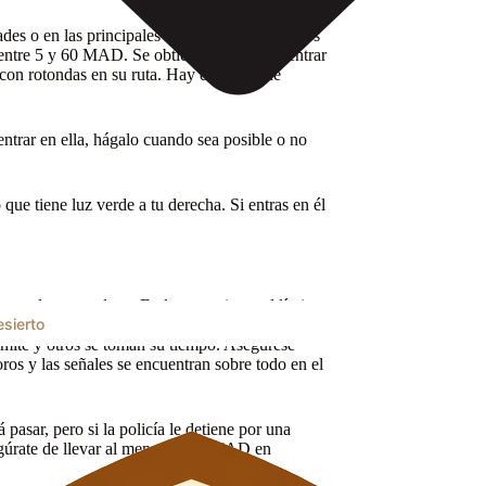
es o en las principales autopistas. Los precios
entre 5 y 60 MAD. Se obtiene un ticket al entrar
 con rotondas en su ruta. Hay dos tipos de
 entrar en ella, hágalo cuando sea posible o no
 que tiene luz verde a tu derecha. Si entras en él
cuando se conduce. En las autopistas, el límite
sierto
 y en las carreteras fuera de las ciudades (voies
ímite y otros se toman su tiempo. Asegúrese
ros y las señales se encuentran sobre todo en el
 pasar, pero si la policía le detiene por una
segúrate de llevar al menos 1000 MAD en