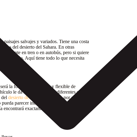
y paisajes salvajes y variados. Tiene una costa
 dunas del desierto del Sahara. En otras
ácilmente en tren o en autobús, pero si quiere
ad de hacerlo. Aquí tiene todo lo que necesita
 será la forma más cómoda y flexible de
culo le da la libertad de ver diferentes zonas a
s del
desierto del Sahara
, un viaje por carretera a
o pueda parecer intimidante, conducir por
ía encontrará exactamente cómo alquilar y
llevar.