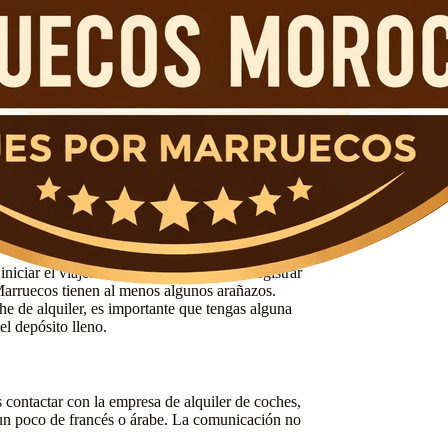
tendrás problemas. Como en cualquier otro país,
í. Sin embargo, las estafas en los coches
alquiler en las que quieres alquilar para
 Hay muchas empresas de coches que compiten
es arrendatarios. Cuando haya tomado su decisión,
ener en cuenta cuando se alquila un coche en
su contrato, no tiene que pagar por esto.
iciar el viaje. Dé una vuelta y trate de registrar
Marruecos tienen al menos algunos arañazos.
he de alquiler, es importante que tengas alguna
l depósito lleno.
es contactar con la empresa de alquiler de coches,
a un poco de francés o árabe. La comunicación no