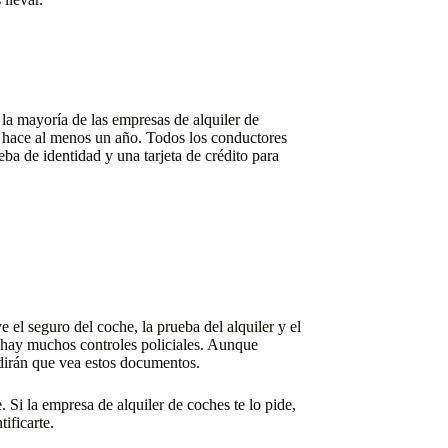
la mayoría de las empresas de alquiler de
e hace al menos un año. Todos los conductores
a de identidad y una tarjeta de crédito para
r y del pasaporte tienen que coincidir.
n permiso de conducir internacional (PIC). Sin
a idea obtener el IDP por si acaso. Asegúrate de
el seguro del coche, la prueba del alquiler y el
 hay muchos controles policiales. Aunque
edirán que vea estos documentos.
 Si la empresa de alquiler de coches te lo pide,
ificarte.