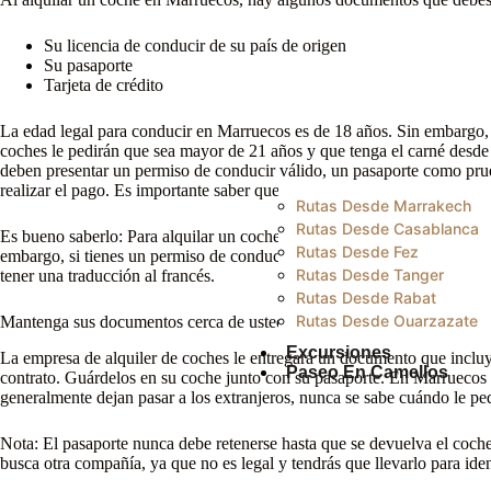
Su licencia de conducir de su país de origen
Su pasaporte
Tarjeta de crédito
La edad legal para conducir en Marruecos es de 18 años. Sin embargo, 
coches le pedirán que sea mayor de 21 años y que tenga el carné desd
deben presentar un permiso de conducir válido, un pasaporte como prueb
realizar el pago. Es importante saber que las fotos del carnet de conduci
Rutas Desde Marrakech
Rutas Desde Casablanca
Es bueno saberlo: Para alquilar un coche en Marruecos no se necesita u
Rutas Desde Fez
embargo, si tienes un permiso de conducir sin foto, puede ser una buen
Rutas Desde Tanger
tener una traducción al francés.
Rutas Desde Rabat
Rutas Desde Ouarzazate
Mantenga sus documentos cerca de usted
Excursiones
La empresa de alquiler de coches le entregará un documento que incluye 
Paseo En Camellos
contrato. Guárdelos en su coche junto con su pasaporte. En Marruecos
generalmente dejan pasar a los extranjeros, nunca se sabe cuándo le p
Nota: El pasaporte nunca debe retenerse hasta que se devuelva el coche.
busca otra compañía, ya que no es legal y tendrás que llevarlo para ident