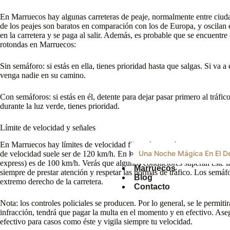
En Marruecos hay algunas carreteras de peaje, normalmente entre ciudad
de los peajes son baratos en comparación con los de Europa, y oscilan 
en la carretera y se paga al salir. Además, es probable que se encuentre
rotondas en Marruecos:
Sin semáforo: si estás en ella, tienes prioridad hasta que salgas. Si va a
venga nadie en su camino.
Con semáforos: si estás en él, detente para dejar pasar primero al tráfico
durante la luz verde, tienes prioridad.
Límite de velocidad y señales
En Marruecos hay límites de velocidad fijos a los que hay que atenerse 
Una Noche Mágica En El De
de velocidad suele ser de 120 km/h. En las zonas urbanas, es de 60 km/h
express) es de 100 km/h. Verás que algunos conductores superan este l
Marruecos
siempre de prestar atención y respetar las normas de tráfico. Los semáfo
Blog
extremo derecho de la carretera.
Contacto
Nota: los controles policiales se producen. Por lo general, se le permitirá
infracción, tendrá que pagar la multa en el momento y en efectivo. A
efectivo para casos como éste y vigila siempre tu velocidad.