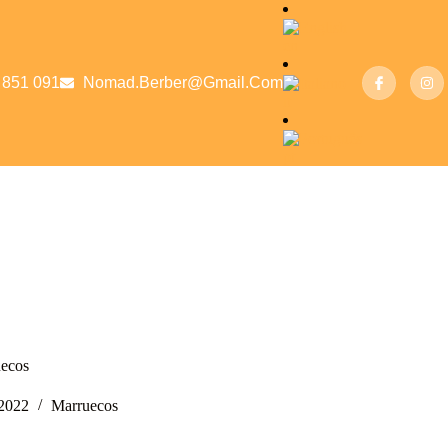
en
 851 091
Nomad.berber@gmail.com
it
pt
uecos
 2022
Marruecos