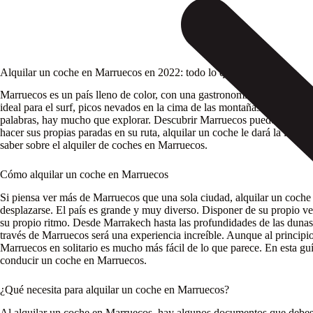
Alquilar un coche en Marruecos en 2022: todo lo que debe saber
Marruecos es un país lleno de color, con una gastronomía sorprendente 
ideal para el surf, picos nevados en la cima de las montañas del Atlas y
palabras, hay mucho que explorar. Descubrir Marruecos puede hacerse f
hacer sus propias paradas en su ruta, alquilar un coche le dará la libert
saber sobre el alquiler de coches en Marruecos.
Cómo alquilar un coche en Marruecos
Si piensa ver más de Marruecos que una sola ciudad, alquilar un coche
desplazarse. El país es grande y muy diverso. Disponer de su propio vehí
su propio ritmo. Desde Marrakech hasta las profundidades de las duna
través de Marruecos será una experiencia increíble. Aunque al principi
Marruecos en solitario es mucho más fácil de lo que parece. En esta gu
conducir un coche en Marruecos.
¿Qué necesita para alquilar un coche en Marruecos?
Al alquilar un coche en Marruecos, hay algunos documentos que debes 