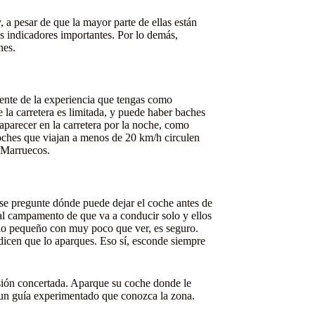
, a pesar de que la mayor parte de ellas están
os indicadores importantes. Por lo demás,
nes.
nte de la experiencia que tengas como
la carretera es limitada, y puede haber baches
aparecer en la carretera por la noche, como
 coches que viajan a menos de 20 km/h circulen
n Marruecos.
se pregunte dónde puede dejar el coche antes de
 al campamento de que va a conducir solo y ellos
blo pequeño con muy poco que ver, es seguro.
 dicen que lo aparques. Eso sí, esconde siempre
rsión concertada. Aparque su coche donde le
 un guía experimentado que conozca la zona.