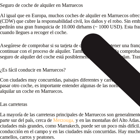
Seguro de coche de alquiler en Marruecos
Al igual que en Europa, muchos coches de alquiler en Marruecos ofrec
(CDW) que cubre la responsabilidad civil, los daños y el robo. Sin em
pedirán una gran franquicia de 10.000 dirhams (~ 1000 USD). Esta franq
cuando llegues a recoger el coche.
Asegúrese de comprobar si su tarjeta de crédito puede retener una franqu
continuar con el proceso de alquiler. También se recomienda comprobar 
seguro de alquiler del coche está posiblemente incluido en su plan. Tras
¿Es fácil conducir en Marruecos?
Con ciudades muy concurridas, paisajes diferentes y carreteras en las 
pasar otro coche, es importante entender algunas de las normas de circu
alquilar un coche en Marruecos.
Las carreteras
La mayoría de las carreteras principales de Marruecos son generalment
parte sur del país, cerca de
Merzouga,
y en las montañas del Alto Atlas
ciudades más grandes, como Marrakech, puede ser un poco más difícil. S
conducción en el campo y en las ciudades más concurridas. Hay mucho t
camellos, carros y peatones.