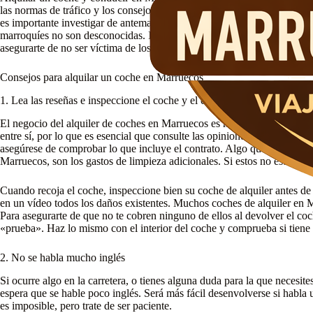
las normas de tráfico y los consejos mencionados en este artículo, no 
es importante investigar de antemano y prestar atención cuando estés all
marroquíes no son desconocidas. Investiga siempre bien las empresas de 
asegurarte de no ser víctima de los estafadores
Consejos para alquilar un coche en Marruecos
1. Lea las reseñas e inspeccione el coche y el contrato
El negocio del alquiler de coches en Marruecos es muy competitivo.
entre sí, por lo que es esencial que consulte las opiniones de anterior
asegúrese de comprobar lo que incluye el contrato. Algo que hay que t
Marruecos, son los gastos de limpieza adicionales. Si estos no están en 
Cuando recoja el coche, inspeccione bien su coche de alquiler antes de in
en un vídeo todos los daños existentes. Muchos coches de alquiler en 
Para asegurarte de que no te cobren ninguno de ellos al devolver el coc
«prueba». Haz lo mismo con el interior del coche y comprueba si tiene e
2. No se habla mucho inglés
Si ocurre algo en la carretera, o tienes alguna duda para la que necesit
espera que se hable poco inglés. Será más fácil desenvolverse si habl
es imposible, pero trate de ser paciente.