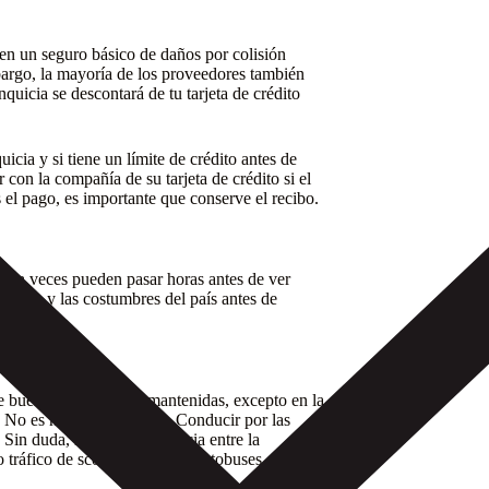
en un seguro básico de daños por colisión
bargo, la mayoría de los proveedores también
uicia se descontará de tu tarjeta de crédito
icia y si tiene un límite de crédito antes de
con la compañía de su tarjeta de crédito si el
 el pago, es importante que conserve el recibo.
que a veces pueden pasar horas antes de ver
lación y las costumbres del país antes de
e buenas y están bien mantenidas, excepto en la
. No es necesario un 4×4. Conducir por las
in duda, notará la diferencia entre la
ráfico de scooters, burros, autobuses,