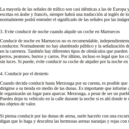
La mayoría de las señales de tráfico son casi idénticas a las de Europa y
escritas en árabe y francés, siempre habrá una traducción al inglés de l
normalmente podrá entender el significado de las señales por las imáge
3. Evite conducir de noche cuando alquile un coche en Marruecos
Conducir de noche en Marruecos no es recomendable, independienteme
conductor. Normalmente no hay alumbrado público y la señalización de 
en la carretera. También hay diferentes tipos de obstáculos que pueden 
perros, peatones, burros y carros. Por último, incluso es legal que los
sin luces. Si puede, evite conducir su coche de alquiler por la noche e
4. Conducir por el desierto
Cuando decida conducir hasta Merzouga por su cuenta, es posible que 
dirigirse a su tienda en medio de las dunas. Es importante que informe
le organizarán un lugar para aparcar. Merzouga, a pesar de ser un pue
Puedes dejar tu vehículo en la calle durante la noche si es ahí donde te
tus objetos de valor.
Si piensa conducir por las dunas de arena, suele hacerlo con una excu
digan que lo haga y descubra las hermosas arenas naranjas y rojas con