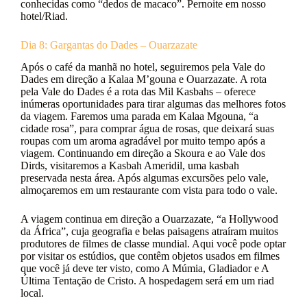
conhecidas como “dedos de macaco”. Pernoite em nosso
hotel/Riad.
Dia 8: Gargantas do Dades – Ouarzazate
Após o café da manhã no hotel, seguiremos pela Vale do
Dades em direção a Kalaa M’gouna e Ouarzazate. A rota
pela Vale do Dades é a rota das Mil Kasbahs – oferece
inúmeras oportunidades para tirar algumas das melhores fotos
da viagem. Faremos uma parada em Kalaa Mgouna, “a
cidade rosa”, para comprar água de rosas, que deixará suas
roupas com um aroma agradável por muito tempo após a
viagem. Continuando em direção a Skoura e ao Vale dos
Dirds, visitaremos a Kasbah Ameridil, uma kasbah
preservada nesta área. Após algumas excursões pelo vale,
almoçaremos em um restaurante com vista para todo o vale.
A viagem continua em direção a Ouarzazate, “a Hollywood
da África”, cuja geografia e belas paisagens atraíram muitos
produtores de filmes de classe mundial. Aqui você pode optar
por visitar os estúdios, que contêm objetos usados em filmes
que você já deve ter visto, como A Múmia, Gladiador e A
Última Tentação de Cristo. A hospedagem será em um riad
local.