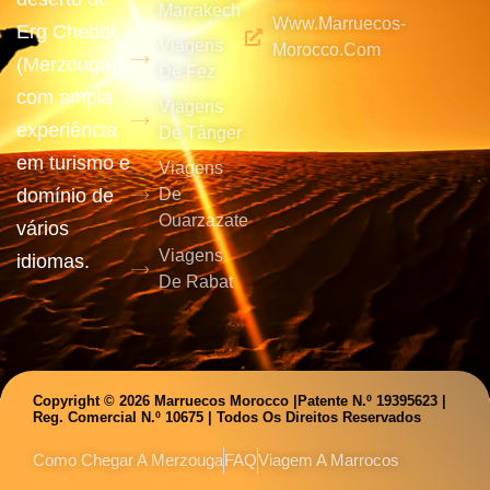
Marrakech
Www.marruecos-
Erg Chebbi
Viagens
Morocco.com
(Merzouga),
De Fez
com ampla
Viagens
experiência
De Tânger
em turismo e
Viagens
domínio de
De
Ouarzazate
vários
Viagens
idiomas.
De Rabat
Copyright © 2026 Marruecos Morocco |Patente N.º 19395623 |
Reg. Comercial N.º 10675 | Todos Os Direitos Reservados
Como Chegar A Merzouga
FAQ
Viagem A Marrocos