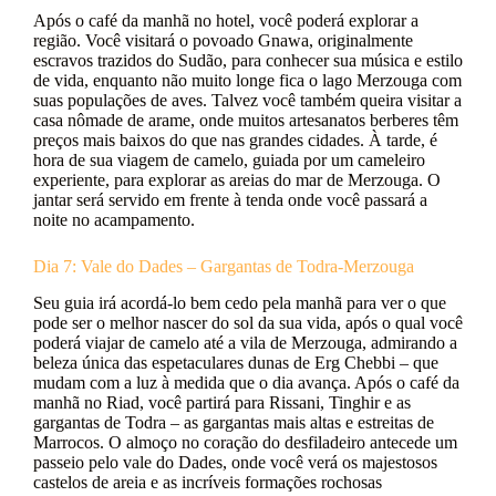
Após o café da manhã no hotel, você poderá explorar a
região. Você visitará o povoado Gnawa, originalmente
escravos trazidos do Sudão, para conhecer sua música e estilo
de vida, enquanto não muito longe fica o lago Merzouga com
suas populações de aves. Talvez você também queira visitar a
casa nômade de arame, onde muitos artesanatos berberes têm
preços mais baixos do que nas grandes cidades. À tarde, é
hora de sua viagem de camelo, guiada por um cameleiro
experiente, para explorar as areias do mar de Merzouga. O
jantar será servido em frente à tenda onde você passará a
noite no acampamento.
Dia 7: Vale do Dades – Gargantas de Todra-Merzouga
Seu guia irá acordá-lo bem cedo pela manhã para ver o que
pode ser o melhor nascer do sol da sua vida, após o qual você
poderá viajar de camelo até a vila de Merzouga, admirando a
beleza única das espetaculares dunas de Erg Chebbi – que
mudam com a luz à medida que o dia avança. Após o café da
manhã no Riad, você partirá para Rissani, Tinghir e as
gargantas de Todra – as gargantas mais altas e estreitas de
Marrocos. O almoço no coração do desfiladeiro antecede um
passeio pelo vale do Dades, onde você verá os majestosos
castelos de areia e as incríveis formações rochosas