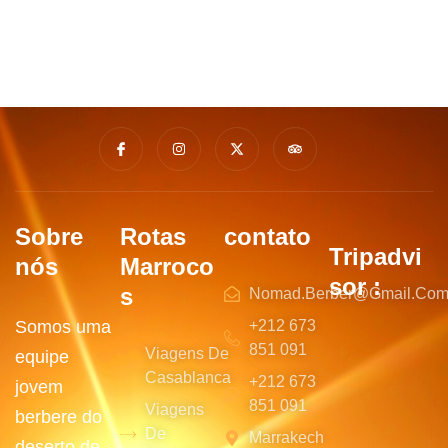
Sobre
Rotas
contato
Tripadvi
nós
Marroco
sor :
s
Nomad.berber@gmail.co
Somos uma
+212 673
851 091
Viagens De
equipe
Casablanca
+212 673
jovem
851 091
Viagens
berbere do
De
Marrakech
deserto de