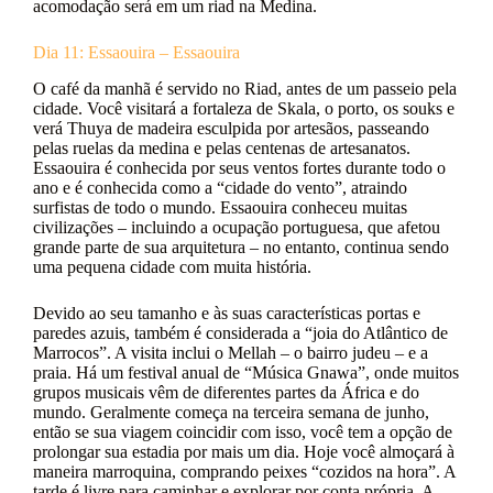
acomodação será em um riad na Medina.
Dia 11: Essaouira – Essaouira
O café da manhã é servido no Riad, antes de um passeio pela
cidade. Você visitará a fortaleza de Skala, o porto, os souks e
verá Thuya de madeira esculpida por artesãos, passeando
pelas ruelas da medina e pelas centenas de artesanatos.
Essaouira é conhecida por seus ventos fortes durante todo o
ano e é conhecida como a “cidade do vento”, atraindo
surfistas de todo o mundo. Essaouira conheceu muitas
civilizações – incluindo a ocupação portuguesa, que afetou
grande parte de sua arquitetura – no entanto, continua sendo
uma pequena cidade com muita história.
Devido ao seu tamanho e às suas características portas e
paredes azuis, também é considerada a “joia do Atlântico de
Marrocos”. A visita inclui o Mellah – o bairro judeu – e a
praia. Há um festival anual de “Música Gnawa”, onde muitos
grupos musicais vêm de diferentes partes da África e do
mundo. Geralmente começa na terceira semana de junho,
então se sua viagem coincidir com isso, você tem a opção de
prolongar sua estadia por mais um dia. Hoje você almoçará à
maneira marroquina, comprando peixes “cozidos na hora”. A
tarde é livre para caminhar e explorar por conta própria. A