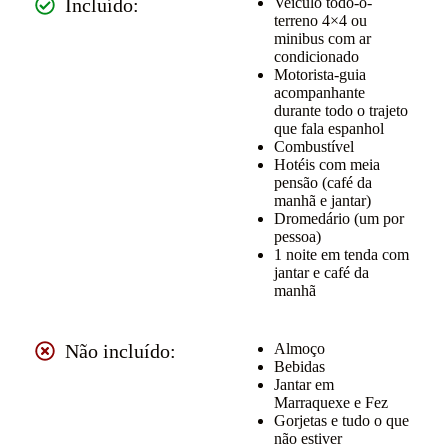
Incluído:
Veículo todo-o-
terreno 4×4 ou
minibus com ar
condicionado
Motorista-guia
acompanhante
durante todo o trajeto
que fala espanhol
Combustível
Hotéis com meia
pensão (café da
manhã e jantar)
Dromedário (um por
pessoa)
1 noite em tenda com
jantar e café da
manhã
Não incluído:
Almoço
Bebidas
Jantar em
Marraquexe e Fez
Gorjetas e tudo o que
não estiver