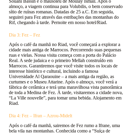
Souani Bassin e o mausoléu de Moulay Ismail. Após o
almoço, a viagem continua para Volubilis, o bem conservado
sítio de ruínas romanas. Datadas de 25 a.C. Em seguida,
seguirei para Fez através das estribações das montanhas do
Rif, chegando à tarde. Pernoite em nosso hotel/Riad.
Dia 3: Fez – Fez
Após o café da manhã no Riad, você começará a explorar a
cidade mais antiga de Marrocos. Percorrendo suas pequenas
ruas e vielas. Nossa visita começa com a porta do Palácio
Real. A sede judaica e o primeiro Mellah construído em
Marrocos. Garantiremos que você visite todos os locais de
interesse histórico e cultural, incluindo a famosa
Universidade Al Qaraouine – a mais antiga da região, as
curtumes e o Museu Attarine. Após o almoço, você verá a
fábrica de cerâmica e terá uma maravilhosa vista panorâmica
de toda a Medina de Fez. À tarde, visitaremos a cidade nova,
“La Ville nouvelle”, para tomar uma bebida. Alojamento em
Riad.
Dia 4: Fez – Ifran – Azrou-Midelt
Após o café da manhã, sairemos de Fez rumo a Ifrane, uma
bela vila nas montanhas. Conhecida como a “Suíça de