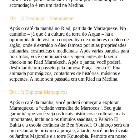
acomodação é em um riad na Medina.
Dia 12: Essaouira – Marraquexe
Após o café da manhã no Riad, partida de Marraquexe. No
caminho – já que é a cultura da terra do Argan – há a
oportunidade de visitar a cooperativa de mulheres do óleo de
argão, onde é extraído o óleo famoso por suas propriedades
culinárias, cosméticas e medicinais. Após várias paradas para
tirar fotos, você continuará sua viagem antes de fazer o
check-in no Riad Marrakech. Após o jantar, você poderá
desfrutar de um passeio pela famosa Praça Jemaa El Fna,
animada por mágicos, contadores de histórias, músicos e
serpentes. A noite será passada em um Riad na Medina.
Dia 13: Explorar Marraquexe
Após o café da manhã, você poderá começar a explorar
Marraquexe, a “cidade vermelha de Marrocos”. Seu guia
garantirá que você veja os locais históricos e culturais mais
importantes, incluindo os túmulos saaditas, o Palácio El
Bahia e a escola corânica de Ben Youssef. O almoço será em
um restaurante próximo à praça e, à tarde, você poderá visitar
os Jardins Majorelle e a torre Koutoubia. Pernoite em nosso