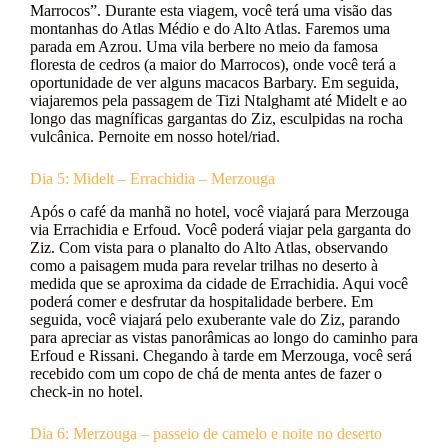
Marrocos”. Durante esta viagem, você terá uma visão das
montanhas do Atlas Médio e do Alto Atlas. Faremos uma
parada em Azrou. Uma vila berbere no meio da famosa
floresta de cedros (a maior do Marrocos), onde você terá a
oportunidade de ver alguns macacos Barbary. Em seguida,
viajaremos pela passagem de Tizi Ntalghamt até Midelt e ao
longo das magníficas gargantas do Ziz, esculpidas na rocha
vulcânica. Pernoite em nosso hotel/riad.
Dia 5: Midelt – Errachidia – Merzouga
Após o café da manhã no hotel, você viajará para Merzouga
via Errachidia e Erfoud. Você poderá viajar pela garganta do
Ziz. Com vista para o planalto do Alto Atlas, observando
como a paisagem muda para revelar trilhas no deserto à
medida que se aproxima da cidade de Errachidia. Aqui você
poderá comer e desfrutar da hospitalidade berbere. Em
seguida, você viajará pelo exuberante vale do Ziz, parando
para apreciar as vistas panorâmicas ao longo do caminho para
Erfoud e Rissani. Chegando à tarde em Merzouga, você será
recebido com um copo de chá de menta antes de fazer o
check-in no hotel.
Dia 6: Merzouga – passeio de camelo e noite no deserto