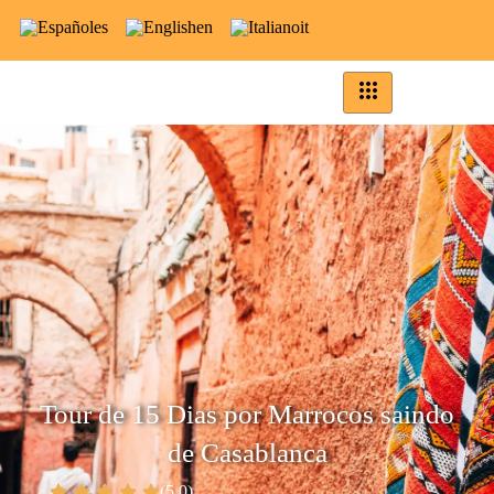
es
en
it
Tour de 15 Dias por Marrocos saindo
de Casablanca
(5.0)