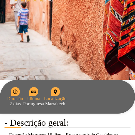
Duração
Idioma
Localização
2 días
Portuguesa
Marrakech
- Descrição geral:
Excursão Marrocos 15 dias – Rota a partir de Casablanca,