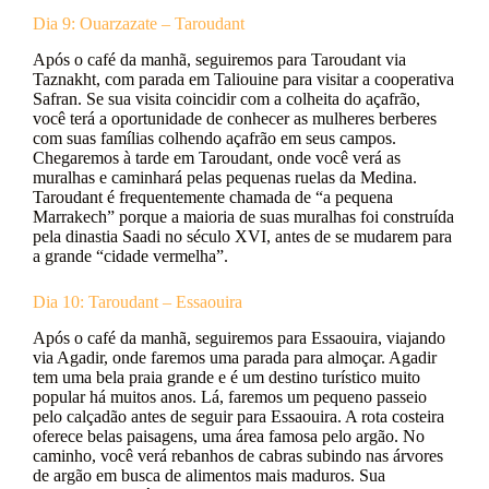
Dia 9: Ouarzazate – Taroudant
Após o café da manhã, seguiremos para Taroudant via
Taznakht, com parada em Taliouine para visitar a cooperativa
Safran. Se sua visita coincidir com a colheita do açafrão,
você terá a oportunidade de conhecer as mulheres berberes
com suas famílias colhendo açafrão em seus campos.
Chegaremos à tarde em Taroudant, onde você verá as
muralhas e caminhará pelas pequenas ruelas da Medina.
Taroudant é frequentemente chamada de “a pequena
Marrakech” porque a maioria de suas muralhas foi construída
pela dinastia Saadi no século XVI, antes de se mudarem para
a grande “cidade vermelha”.
Dia 10: Taroudant – Essaouira
Após o café da manhã, seguiremos para Essaouira, viajando
via Agadir, onde faremos uma parada para almoçar. Agadir
tem uma bela praia grande e é um destino turístico muito
popular há muitos anos. Lá, faremos um pequeno passeio
pelo calçadão antes de seguir para Essaouira. A rota costeira
oferece belas paisagens, uma área famosa pelo argão. No
caminho, você verá rebanhos de cabras subindo nas árvores
de argão em busca de alimentos mais maduros. Sua