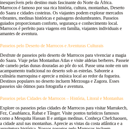
inesquecíveis pelo destino mais fascinante do Norte da África.
Marrocos é famoso por sua rica história, cultura, montanhas, Deserto
do Saara e cidades costeiras. Os viajantes podem explorar mercados
vibrantes, medinas históricas e paisagens deslumbrantes. Passeios
guiados proporcionam conforto, segurança e conhecimento local.
Marrocos é perfeito para viagens em família, viajantes individuais e
amantes de aventura.
Passeios pelo Deserto de Marrocos e Aventuras Culturais
Desfrute de passeios pelo deserto de Marrocos para vivenciar a magia
do Saara. Viaje pelas Montanhas Atlas e visite aldeias berberes. Passeie
de camelo pelas dunas douradas ao pôr do sol. Passe uma noite em um
acampamento tradicional no deserto sob as estrelas. Saboreie a
culinária marroquina e aprecie a música local ao redor da fogueira.
Destinos populares no deserto incluem Merzouga e Zagora. Esses
passeios são ótimos para fotografia e aventura.
Passeios pelas Cidades de Marrocos – História, Litoral e Montanhas
Explore os passeios pelas cidades de Marrocos para visitar Marrakech,
Fez, Casablanca, Rabat e Tânger. Visite pontos turísticos famosos
como a Mesquita Hassan II e antigas medinas. Conheça Chefchaouen,
a cidade azul nas montanhas. Aprecie as vistas da costa atlântica e a
arquitetura histórica. Nossos passeios pelo Marrocos incluem