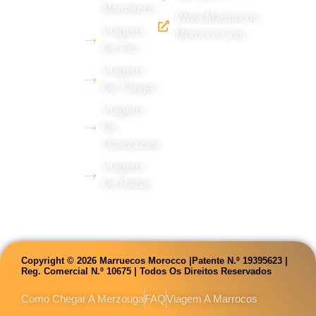
deserto de
Marrakech
Www.marruecos-
Erg Chebbi
Viagens
Morocco.com
(Merzouga),
De Fez
com ampla
Viagens
experiência
De Tânger
em turismo e
Viagens
domínio de
De
Ouarzazate
vários
Viagens
idiomas.
De Rabat
Copyright © 2026 Marruecos Morocco |Patente N.º 19395623 |
Reg. Comercial N.º 10675 | Todos Os Direitos Reservados
Como Chegar A Merzouga
FAQ
Viagem A Marrocos