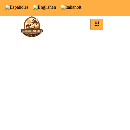
es
en
it
Entre Em
Contato