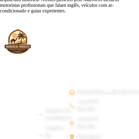
motoristas profissionais que falam inglês, veículos com ar-
condicionado e guias experientes.
Sobre
Rotas
contato
Tripadvi
nós
Marroco
sor :
s
Nomad.berber@gmail.co
Somos uma
+212 673
851 091
Viagens De
equipe
Casablanca
+212 673
jovem
851 091
Viagens
berbere do
De
Marrakech