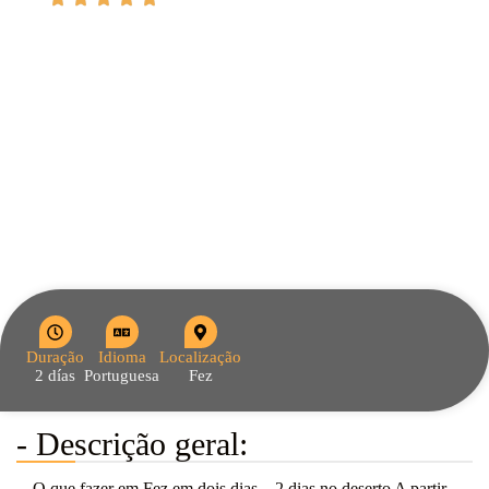
Duração
Idioma
Localização
2 días
Portuguesa
Fez
- Descrição geral:
O que fazer em Fez em dois dias – 2 dias no deserto A partir