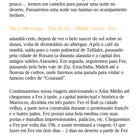
pouco… iremos em camelos para passar uma noite no
deserto. Passaremos uma noite nas haimas no acampamento
berbere.
Dia 2: Merzouga – Vale do Ziz – Midelt- Azrou – Fez.
amanhã cedo, depois de ver o belo nascer do sol sobre as
dunas, volta de dromedário ao albergue. Após o café da
manhã, saída para o vasto palmeiral de Tafilalet, passando
pela cidade de Rissani (a dinastia alaouita e a capital dos
antigos sultões Alaouite). Em seguida, seguiremos para Fez,
passando pelo belo vale de Ziz, Errachidia, Midelt até a
floresta de cedros, onde faremos uma parada para visitar o
famoso cedro de “Gouraud”.
Continuaremos nossa viagem atravessando o Atlas Médio até
chegarmos a Fez à tarde, a capital intelectual e histórica de
Marrocos, dividida em três partes: Fez el Bali (a cidade
velha), a parte nova construída durante o protetorado francês
e o bairro judeu. Fez possui uma bela medina com suas
portas e muralhas impressionantes, palácios, etc. Chegaremos
a Fez por volta das 19h, e assim terminará a viagem. O que
fazer em Fez em dois dias – 2 dias no deserto a partir de Fez