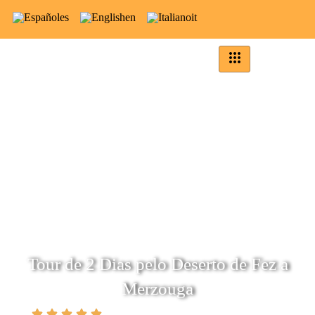
es
en
it
Tour de 2 Dias pelo Deserto de Fez a
Merzouga
(5.0)