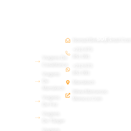
Sobre
Rotas
contato
Tripadvi
nós
Marroco
sor :
s
Nomad.berber@gmail.co
Somos uma
+212 673
851 091
Viagens De
equipe
Casablanca
+212 673
jovem
851 091
Viagens
berbere do
De
Marrakech
deserto de
Marrakech
Www.marruecos-
Erg Chebbi
Viagens
Morocco.com
(Merzouga),
De Fez
com ampla
Viagens
experiência
De Tânger
em turismo e
Viagens