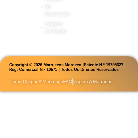
domínio de
De
Ouarzazate
vários
Viagens
idiomas.
De Rabat
Copyright © 2026 Marruecos Morocco |Patente N.º 19395623 |
Reg. Comercial N.º 10675 | Todos Os Direitos Reservados
Como Chegar A Merzouga
FAQ
Viagem A Marrocos