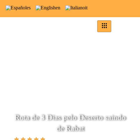
es
en
it
Rota de 3 Dias pelo Deserto saindo
de Rabat
(5.0)