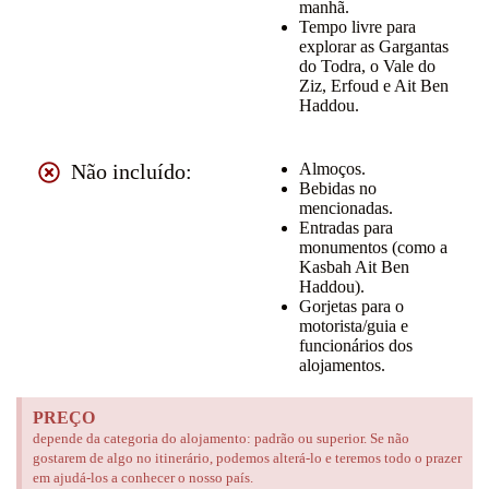
manhã.
Tempo livre para
explorar as Gargantas
do Todra, o Vale do
Ziz, Erfoud e Ait Ben
Haddou.
Não incluído:
Almoços.
Bebidas no
mencionadas.
Entradas para
monumentos (como a
Kasbah Ait Ben
Haddou).
Gorjetas para o
motorista/guia e
funcionários dos
alojamentos.
PREÇO
depende da categoria do alojamento: padrão ou superior. Se não
gostarem de algo no itinerário, podemos alterá-lo e teremos todo o prazer
em ajudá-los a conhecer o nosso país.