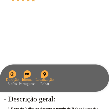
Duração
Idioma
Localização
3 días
Portuguesa
Rabat
- Descrição geral:
A
Rota de 3 dias ao deserto a partir de Rabat
é uma das