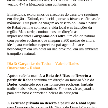
veículo 4×4 a Merzouga para continuar a rota.
Em seguida, exploramos os arredores do deserto e seguimos
em direção a Erfoud, conhecida por seus fósseis e oficinas de
mármore. Esta parte da viagem ao deserto do Saara a partir
de Rabat permite conhecer a vida local e as tradições da
região. Mais tarde, continuamos em direção às
impressionantes
Gargantas do Todra
, um cânion natural
com paredes rochosas que chegam a 300 metros de altura,
ideal para caminhar e apreciar a paisagem. Jantar e
hospedagem em um hotel ou riad próximo, em um ambiente
tranquilo e natural.
Dia 3: Gargantas do Todra – Vale do Dades –
Ouarzazate – Rabat
Após o café da manhã, a
Rota de 3 Dias ao Deserto a
partir de Rabat
continua em direção ao famoso
Vale do
Dades
, conhecido por suas formações rochosas, kasbahs
tradicionais e vistas panorâmicas. Faremos várias paradas
para tirar fotos e apreciar a beleza da paisagem.
A
excursão privada ao deserto a partir de Rabat
segue
para
Ouarzazate
, a conhecida “Porta do Deserto” e centro