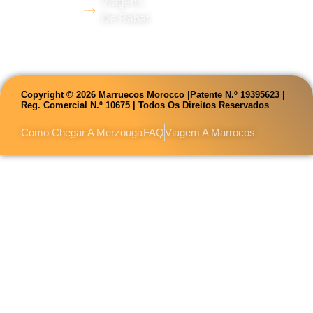
Viagens
idiomas.
De Rabat
Copyright © 2026 Marruecos Morocco |Patente N.º 19395623 |
Reg. Comercial N.º 10675 | Todos Os Direitos Reservados
Como Chegar A Merzouga
FAQ
Viagem A Marrocos