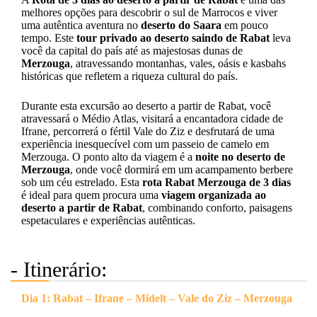
melhores opções para descobrir o sul de Marrocos e viver
uma autêntica aventura no
deserto do Saara
em pouco
tempo. Este
tour privado ao deserto saindo de Rabat
leva
você da capital do país até as majestosas dunas de
Merzouga
, atravessando montanhas, vales, oásis e kasbahs
históricas que refletem a riqueza cultural do país.
Durante esta excursão ao deserto a partir de Rabat, você
atravessará o Médio Atlas, visitará a encantadora cidade de
Ifrane, percorrerá o fértil Vale do Ziz e desfrutará de uma
experiência inesquecível com um passeio de camelo em
Merzouga. O ponto alto da viagem é a
noite no deserto de
Merzouga
, onde você dormirá em um acampamento berbere
sob um céu estrelado. Esta
rota Rabat Merzouga de 3 dias
é ideal para quem procura uma
viagem organizada ao
deserto a partir de Rabat
, combinando conforto, paisagens
espetaculares e experiências autênticas.
- Itinerário:
Dia 1: Rabat – Ifrane – Midelt – Vale do Ziz – Merzouga