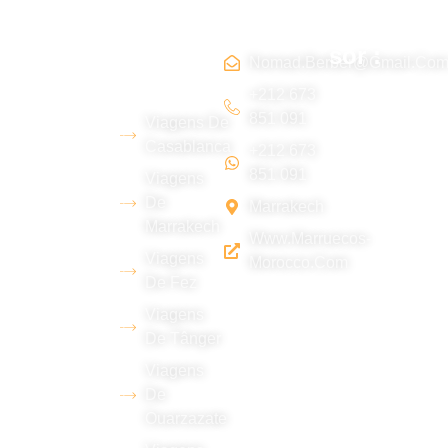
Sobre
Rotas
contato
Tripadvi
nós
Marroco
sor :
s
Nomad.berber@gmail.co
Somos uma
+212 673
851 091
Viagens De
equipe
Casablanca
+212 673
jovem
851 091
Viagens
berbere do
De
Marrakech
deserto de
Marrakech
Www.marruecos-
Erg Chebbi
Viagens
Morocco.com
(Merzouga),
De Fez
com ampla
Viagens
experiência
De Tânger
em turismo e
Viagens
domínio de
De
Ouarzazate
vários