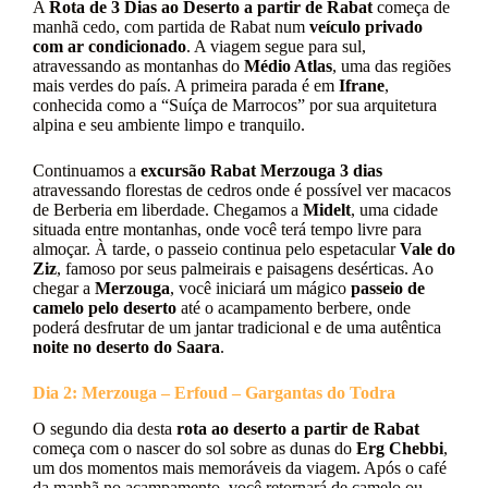
A
Rota de 3 Dias ao Deserto a partir de Rabat
começa de
manhã cedo, com partida de Rabat num
veículo privado
com ar condicionado
. A viagem segue para sul,
atravessando as montanhas do
Médio Atlas
, uma das regiões
mais verdes do país. A primeira parada é em
Ifrane
,
conhecida como a “Suíça de Marrocos” por sua arquitetura
alpina e seu ambiente limpo e tranquilo.
Continuamos a
excursão Rabat Merzouga 3 dias
atravessando florestas de cedros onde é possível ver macacos
de Berberia em liberdade. Chegamos a
Midelt
, uma cidade
situada entre montanhas, onde você terá tempo livre para
almoçar. À tarde, o passeio continua pelo espetacular
Vale do
Ziz
, famoso por seus palmeirais e paisagens desérticas. Ao
chegar a
Merzouga
, você iniciará um mágico
passeio de
camelo pelo deserto
até o acampamento berbere, onde
poderá desfrutar de um jantar tradicional e de uma autêntica
noite no deserto do Saara
.
Dia 2: Merzouga – Erfoud – Gargantas do Todra
O segundo dia desta
rota ao deserto a partir de Rabat
começa com o nascer do sol sobre as dunas do
Erg Chebbi
,
um dos momentos mais memoráveis da viagem. Após o café
da manhã no acampamento, você retornará de camelo ou