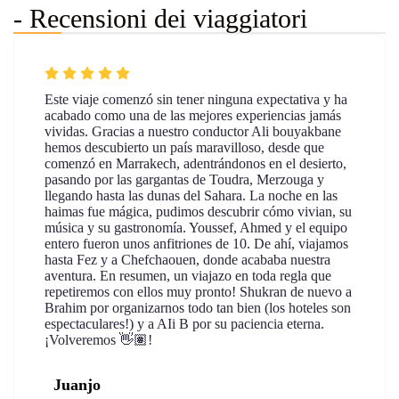
- Recensioni dei viaggiatori
Este viaje comenzó sin tener ninguna expectativa y ha
acabado como una de las mejores experiencias jamás
vividas. Gracias a nuestro conductor Ali bouyakbane
hemos descubierto un país maravilloso, desde que
comenzó en Marrakech, adentrándonos en el desierto,
pasando por las gargantas de Toudra, Merzouga y
llegando hasta las dunas del Sahara. La noche en las
haimas fue mágica, pudimos descubrir cómo vivian, su
música y su gastronomía. Youssef, Ahmed y el equipo
entero fueron unos anfitriones de 10. De ahí, viajamos
hasta Fez y a Chefchaouen, donde acababa nuestra
aventura. En resumen, un viajazo en toda regla que
repetiremos con ellos muy pronto! Shukran de nuevo a
Brahim por organizarnos todo tan bien (los hoteles son
espectaculares!) y a AIi B por su paciencia eterna.
¡Volveremos 👋🏽!
Juanjo