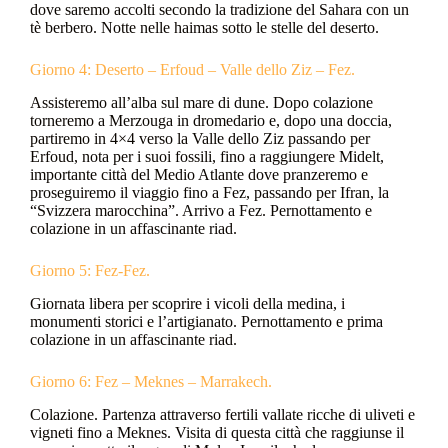
dove saremo accolti secondo la tradizione del Sahara con un
tè berbero. Notte nelle haimas sotto le stelle del deserto.
Giorno 4: Deserto – Erfoud – Valle dello Ziz – Fez.
Assisteremo all’alba sul mare di dune. Dopo colazione
torneremo a Merzouga in dromedario e, dopo una doccia,
partiremo in 4×4 verso la Valle dello Ziz passando per
Erfoud, nota per i suoi fossili, fino a raggiungere Midelt,
importante città del Medio Atlante dove pranzeremo e
proseguiremo il viaggio fino a Fez, passando per Ifran, la
“Svizzera marocchina”. Arrivo a Fez. Pernottamento e
colazione in un affascinante riad.
Giorno 5: Fez-Fez.
Giornata libera per scoprire i vicoli della medina, i
monumenti storici e l’artigianato. Pernottamento e prima
colazione in un affascinante riad.
Giorno 6: Fez – Meknes – Marrakech.
Colazione. Partenza attraverso fertili vallate ricche di uliveti e
vigneti fino a Meknes. Visita di questa città che raggiunse il