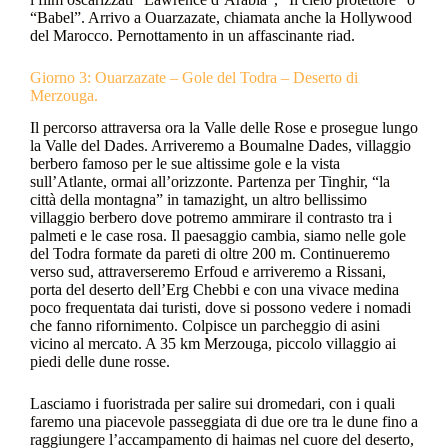
“Babel”. Arrivo a Ouarzazate, chiamata anche la Hollywood
del Marocco. Pernottamento in un affascinante riad.
Giorno 3: Ouarzazate – Gole del Todra – Deserto di
Merzouga.
Il percorso attraversa ora la Valle delle Rose e prosegue lungo
la Valle del Dades. Arriveremo a Boumalne Dades, villaggio
berbero famoso per le sue altissime gole e la vista
sull’Atlante, ormai all’orizzonte. Partenza per Tinghir, “la
città della montagna” in tamazight, un altro bellissimo
villaggio berbero dove potremo ammirare il contrasto tra i
palmeti e le case rosa. Il paesaggio cambia, siamo nelle gole
del Todra formate da pareti di oltre 200 m. Continueremo
verso sud, attraverseremo Erfoud e arriveremo a Rissani,
porta del deserto dell’Erg Chebbi e con una vivace medina
poco frequentata dai turisti, dove si possono vedere i nomadi
che fanno rifornimento. Colpisce un parcheggio di asini
vicino al mercato. A 35 km Merzouga, piccolo villaggio ai
piedi delle dune rosse.
Lasciamo i fuoristrada per salire sui dromedari, con i quali
faremo una piacevole passeggiata di due ore tra le dune fino a
raggiungere l’accampamento di haimas nel cuore del deserto,