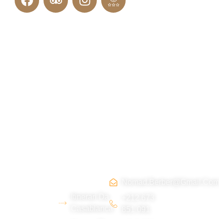
Chi
Itinerari
Contatta
Tripadvi
siamo
in
ci
sor :
Marocco
Nomad.berber@gmail.co
Siamo un
Itinerari Da
giovane
+212 673
Casablanca
851 091
team