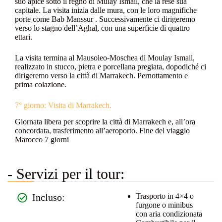
suo apice sotto il regno di Mulay Ismail, che la rese sua
capitale. La visita inizia dalle mura, con le loro magnifiche
porte come Bab Manssur . Successivamente ci dirigeremo
verso lo stagno dell’Aghal, con una superficie di quattro
ettari.
La visita termina al Mausoleo-Moschea di Moulay Ismail,
realizzato in stucco, pietra e porcellana pregiata, dopodiché ci
dirigeremo verso la città di Marrakech. Pernottamento e
prima colazione.
7° giorno: Visita di Marrakech.
Giornata libera per scoprire la città di Marrakech e, all’ora
concordata, trasferimento all’aeroporto. Fine del viaggio
Marocco 7 giorni
- Servizi per il tour:
Incluso:
Trasporto in 4×4 o
furgone o minibus
con aria condizionata