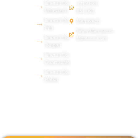
Itinerari Da
+212 673
berbero del
Marrakech
851 091
deserto di
Itinerari Da
Marrakech
Erg Chebbi
Fès
Www.marruecos-
(Merzouga),
Itinerari Da
Morocco.com
con una
Tangeri
vasta
Itinerari Da
esperienza
Ouarzazate
nel settore
Itinerari Da
turistico e la
Rabat
padronanza
di diverse
lingue.