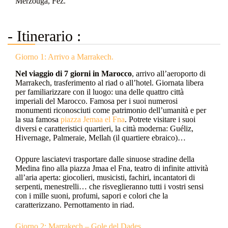
Merzouga, Fez.
- Itinerario :
Giorno 1: Arrivo a Marrakech.
Nel viaggio di 7 giorni in Marocco
, arrivo all’aeroporto di
Marrakech, trasferimento al riad o all’hotel. Giornata libera
per familiarizzare con il luogo: una delle quattro città
imperiali del Marocco. Famosa per i suoi numerosi
monumenti riconosciuti come patrimonio dell’umanità e per
la sua famosa
piazza Jemaa el Fna
. Potrete visitare i suoi
diversi e caratteristici quartieri, la città moderna: Guéliz,
Hivernage, Palmeraie, Mellah (il quartiere ebraico)…
Oppure lasciatevi trasportare dalle sinuose stradine della
Medina fino alla piazza Jmaa el Fna, teatro di infinite attività
all’aria aperta: giocolieri, musicisti, fachiri, incantatori di
serpenti, menestrelli… che risveglieranno tutti i vostri sensi
con i mille suoni, profumi, sapori e colori che la
caratterizzano. Pernottamento in riad.
Giorno 2: Marrakech – Gole del Dades