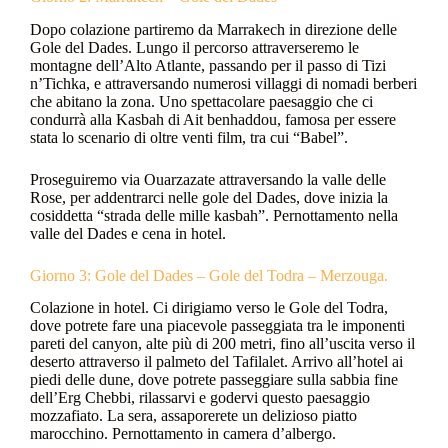
Dopo colazione partiremo da Marrakech in direzione delle
Gole del Dades. Lungo il percorso attraverseremo le
montagne dell’Alto Atlante, passando per il passo di Tizi
n’Tichka, e attraversando numerosi villaggi di nomadi berberi
che abitano la zona. Uno spettacolare paesaggio che ci
condurrà alla Kasbah di Ait benhaddou, famosa per essere
stata lo scenario di oltre venti film, tra cui “Babel”.
Proseguiremo via Ouarzazate attraversando la valle delle
Rose, per addentrarci nelle gole del Dades, dove inizia la
cosiddetta “strada delle mille kasbah”. Pernottamento nella
valle del Dades e cena in hotel.
Giorno 3: Gole del Dades – Gole del Todra – Merzouga.
Colazione in hotel. Ci dirigiamo verso le Gole del Todra,
dove potrete fare una piacevole passeggiata tra le imponenti
pareti del canyon, alte più di 200 metri, fino all’uscita verso il
deserto attraverso il palmeto del Tafilalet. Arrivo all’hotel ai
piedi delle dune, dove potrete passeggiare sulla sabbia fine
dell’Erg Chebbi, rilassarvi e godervi questo paesaggio
mozzafiato. La sera, assaporerete un delizioso piatto
marocchino. Pernottamento in camera d’albergo.