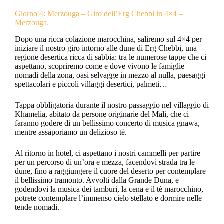
Giorno 4: Merzouga – Giro dell’Erg Chebbi in 4×4 –
Merzouga.
Dopo una ricca colazione marocchina, saliremo sul 4×4 per
iniziare il nostro giro intorno alle dune di Erg Chebbi, una
regione desertica ricca di sabbia: tra le numerose tappe che ci
aspettano, scopriremo come e dove vivono le famiglie
nomadi della zona, oasi selvagge in mezzo al nulla, paesaggi
spettacolari e piccoli villaggi desertici, palmeti…
Tappa obbligatoria durante il nostro passaggio nel villaggio di
Khamelia, abitato da persone originarie del Mali, che ci
faranno godere di un bellissimo concerto di musica gnawa,
mentre assaporiamo un delizioso tè.
Al ritorno in hotel, ci aspettano i nostri cammelli per partire
per un percorso di un’ora e mezza, facendovi strada tra le
dune, fino a raggiungere il cuore del deserto per contemplare
il bellissimo tramonto. Avvolti dalla Grande Duna, e
godendovi la musica dei tamburi, la cena e il tè marocchino,
potrete contemplare l’immenso cielo stellato e dormire nelle
tende nomadi.