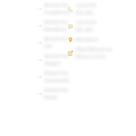
Itinerari Da
giovane
+212 673
Casablanca
851 091
team
Itinerari Da
+212 673
berbero del
Marrakech
851 091
deserto di
Itinerari Da
Marrakech
Erg Chebbi
Fès
Www.marruecos-
(Merzouga),
Itinerari Da
Morocco.com
con una
Tangeri
vasta
Itinerari Da
esperienza
Ouarzazate
nel settore
Itinerari Da
turistico e la
Rabat
padronanza
di diverse
lingue.