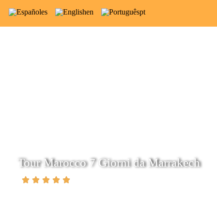
es
en
pt
Tour Marocco 7 Giorni da Marrakech
(5.0)