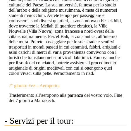
culturale del Paese. La sua università, famosa per lo studio
dell’arabo e della religione musulmana, è meta di numerosi
studenti marocchini. Avrete tempo per passeggiare e
conoscere i suoi diversi quartieri, la zona nuova o Fès el-Jdid,
dove troverete la Mellah (il quartiere ebraico), la Ville
Nouvelle (Villa Nuova), zona francese a nord-ovest della
città e, naturalmente, Fez el-Bali, la zona antica, all’interno
delle mura. Potrete passeggiare per le sue strade e sentirvi
trasportati in mondi passati in cui ceramisti, fabbri, artigiani e
asini carichi di merci di varia provenienza convivono con i
turisti che transitano nei suoi vicoli labirintici. Famosa anche
per il souk dei conciatori, potrete assistere al procedimento
artigianale di origini medievali con cui si ottengono quei
colori vivaci sulla pelle. Pernottamento in riad.
7° giorno: Fez – Aeroporto.
Trasferimento all’aeroporto alla partenza del vostro volo. Fine
dei 7 giorni a Marrakech.
- Servizi per il tour: