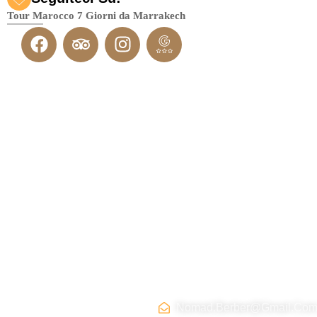
Tour Marocco 7 Giorni da Marrakech
Chi
Itinerari
Contatta
Tripadvi
siamo
in
ci
sor :
Marocco
Nomad.berber@gmail.co
Siamo un