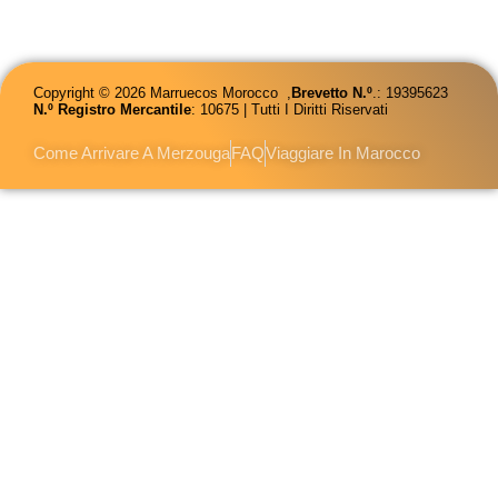
Copyright © 2026 Marruecos Morocco ,
Brevetto
N.º
.: 19395623
N.º Registro Mercantile
: 10675 | Tutti I Diritti Riservati
Come Arrivare A Merzouga
FAQ
Viaggiare In Marocco