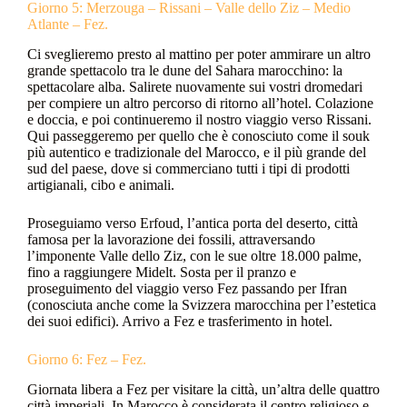
Giorno 5: Merzouga – Rissani – Valle dello Ziz – Medio
Atlante – Fez.
Ci sveglieremo presto al mattino per poter ammirare un altro
grande spettacolo tra le dune del Sahara marocchino: la
spettacolare alba. Salirete nuovamente sui vostri dromedari
per compiere un altro percorso di ritorno all’hotel. Colazione
e doccia, e poi continueremo il nostro viaggio verso Rissani.
Qui passeggeremo per quello che è conosciuto come il souk
più autentico e tradizionale del Marocco, e il più grande del
sud del paese, dove si commerciano tutti i tipi di prodotti
artigianali, cibo e animali.
Proseguiamo verso Erfoud, l’antica porta del deserto, città
famosa per la lavorazione dei fossili, attraversando
l’imponente Valle dello Ziz, con le sue oltre 18.000 palme,
fino a raggiungere Midelt. Sosta per il pranzo e
proseguimento del viaggio verso Fez passando per Ifran
(conosciuta anche come la Svizzera marocchina per l’estetica
dei suoi edifici). Arrivo a Fez e trasferimento in hotel.
Giorno 6: Fez – Fez.
Giornata libera a Fez per visitare la città, un’altra delle quattro
città imperiali. In Marocco è considerata il centro religioso e