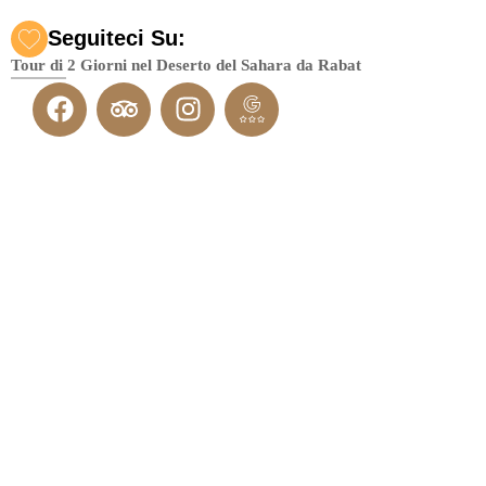
Seguiteci Su:
Tour di 2 Giorni nel Deserto del Sahara da Rabat
Chi
Itinerari
Contatta
Tripadvi
siamo
in
ci
sor :
Marocco