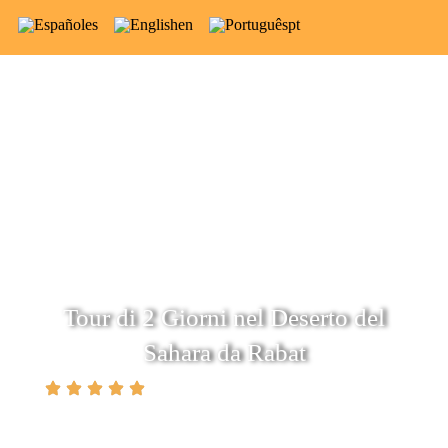
es
en
pt
Tour di 2 Giorni nel Deserto del
Sahara da Rabat
(5.0)