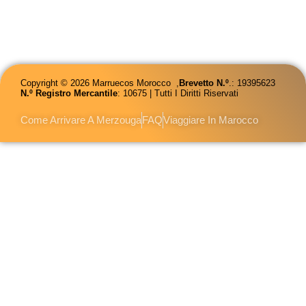
Copyright © 2026 Marruecos Morocco ,
Brevetto
N.º
.: 19395623
N.º Registro Mercantile
: 10675 | Tutti I Diritti Riservati
Come Arrivare A Merzouga
FAQ
Viaggiare In Marocco