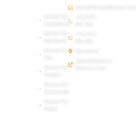
Nomad.berber@gmail.co
Siamo un
Itinerari Da
giovane
+212 673
Casablanca
851 091
team
Itinerari Da
+212 673
berbero del
Marrakech
851 091
deserto di
Itinerari Da
Marrakech
Erg Chebbi
Fès
Www.marruecos-
(Merzouga),
Itinerari Da
Morocco.com
con una
Tangeri
vasta
Itinerari Da
esperienza
Ouarzazate
nel settore
Itinerari Da
turistico e la
Rabat
padronanza
di diverse
lingue.